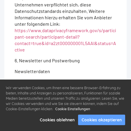
Unternehmen verpflichtet sich, diese
Datenschutzstandards einzuhalten. Weitere
Informationen hierzu erhalten Sie vom Anbieter
unter folgendem Link:
https://www.dataprivacyframework.gov/s/partici
pant-search/participant-detail?
contact=true&id=a2zt000000001L5AAI&status=A
ctive
6. Newsletter und Postwerbung
Newsletterdaten
Wenn Sie den auf der Website angebotenen
Wir verwenden Cookies, um Ihnen eine bessere Browser-Erfahrung zu
Newsletter beziehen möchten, benötigen wir von
bieten, Inhalte und Anzeigen zu personalisieren, Funktionen für soziale
Ihnen eine E-Mail-Adresse sowie Informationen,
Medien bereitzustellen und unseren Traffic zu analysieren. Lesen Sie, wie
welche uns die Überprüfung gestatten, dass Sie
wir Cookies verwenden und wie Sie sie steuern können, indem Sie auf
der Inhaber der angegebenen E-Mail-Adresse
Cookie-Einstellungen klicken.
Cookie Einstellungen
und mit dem Empfang des Newsletters
Cookies ablehnen
Cookies akzeptieren
einverstanden sind. Weitere Daten werden nicht
bzw. nur auf freiwilliger Basis erhoben. Für die